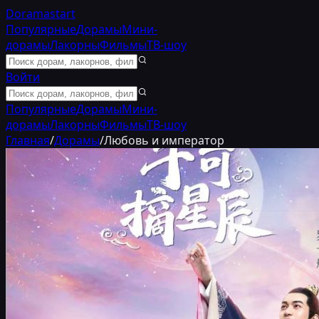
Doramastart
Популярные
Дорамы
Мини-
дорамы
Лакорны
Фильмы
ТВ-шоу
Войти
Популярные
Дорамы
Мини-
дорамы
Лакорны
Фильмы
ТВ-шоу
Главная
/
Дорамы
/
Любовь и император