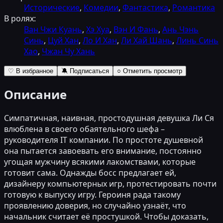
Исторические
,
Комедии
,
Фантастика
,
Романтика
В ролях:
Ван Чжи Куань
,
Хэ Хуа
,
Вэн И Фань
,
Ань Чэнь
Синь
,
Цуй Хан
,
Ло И Хан
,
Ли Хай Шань
,
Линь Синь
Хао
,
Чжан Чу Хань
♡ В избранное
🔕 Подписаться
○ Отметить просмотр
Описание
Симпатичная, наивная, простодушная девушка Ли Ся
влюблена в своего обаятельного шефа –
руководителя IT компании. По простоте душевной
она пытается завоевать его внимание, постоянно
угощая мужчину всякими лакомствами, которые
готовит сама. Однажды босс предлагает ей,
дизайнеру компьютерных игр, протестировать почти
готовую к выпуску игру. Героиня рада такому
проявлению доверия, но случайно узнаёт, что
начальник считает её простушкой. Чтобы доказать,