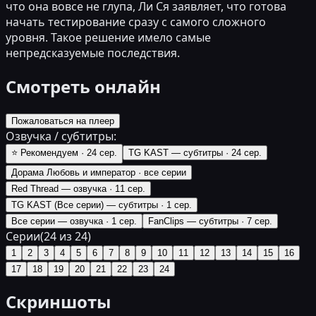
что она вовсе не глупа, Ли Ся заявляет, что готова
начать тестирование сразу с самого сложного
уровня. Такое решение имело самые
непредсказуемые последствия.
Смотреть онлайн
Пожаловаться на плеер
Озвучка / субтитры:
⭐ Рекомендуем
·
24 сер.
TG KAST — субтитры
·
24 сер.
Дорама Любовь и император
·
все серии
Red Thread — озвучка
·
11 сер.
TG KAST (Все серии) — субтитры
·
1 сер.
Все серии — озвучка
·
1 сер.
FanClips — субтитры
·
7 сер.
Серии
(
24
из
24
)
1
2
3
4
5
6
7
8
9
10
11
12
13
14
15
16
17
18
19
20
21
22
23
24
Скриншоты