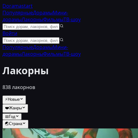
Doramastart
Популярные
Дорамы
Мини-
дорамы
Лакорны
Фильмы
ТВ-шоу
Войти
Популярные
Дорамы
Мини-
дорамы
Лакорны
Фильмы
ТВ-шоу
Лакорны
838
лакорнов
⚡
Новые
❤️
Жанры
📅
Год
🌏
Страна