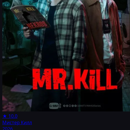
★
10.0
Мистер Килл
2026