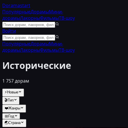
Doramastart
Популярные
Дорамы
Мини-
дорамы
Лакорны
Фильмы
ТВ-шоу
Войти
Популярные
Дорамы
Мини-
дорамы
Лакорны
Фильмы
ТВ-шоу
Исторические
1 757
дорам
⚡
Новые
🎬
Тип
❤️
Жанры
📅
Год
🌏
Страна