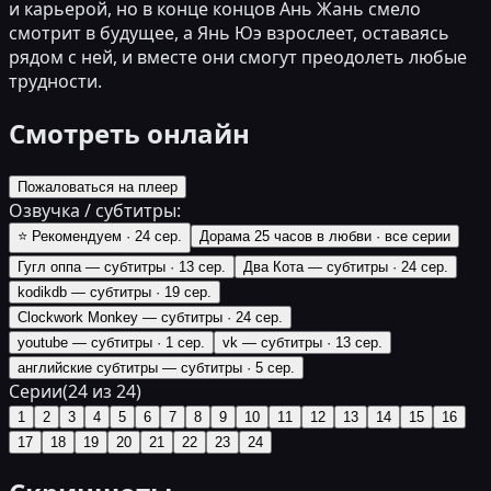
и карьерой, но в конце концов Ань Жань смело
смотрит в будущее, а Янь Юэ взрослеет, оставаясь
рядом с ней, и вместе они смогут преодолеть любые
трудности.
Смотреть онлайн
Пожаловаться на плеер
Озвучка / субтитры:
⭐ Рекомендуем
·
24 сер.
Дорама 25 часов в любви
·
все серии
Гугл оппа — субтитры
·
13 сер.
Два Кота — субтитры
·
24 сер.
kodikdb — субтитры
·
19 сер.
Clockwork Monkey — субтитры
·
24 сер.
youtube — субтитры
·
1 сер.
vk — субтитры
·
13 сер.
английские субтитры — субтитры
·
5 сер.
Серии
(
24
из
24
)
1
2
3
4
5
6
7
8
9
10
11
12
13
14
15
16
17
18
19
20
21
22
23
24