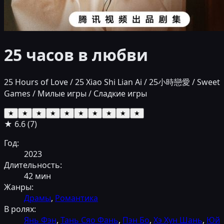
25 часов в любви
25 Hours of Love / 25 Xiao Shi Lian Ai / 25小時戀愛 / Sweet
Games / Милые игры / Сладкие игры
★
★
★
★
★
★
★
★
★
★
★
6.6
(
7
)
Год:
2023
Длительность:
42
мин
Жанры:
Драмы
,
Романтика
В ролях:
Янь Фэн
,
Тань Сяо Фань
,
Пэн Бо
,
Хэ Хун Шань
,
Юй