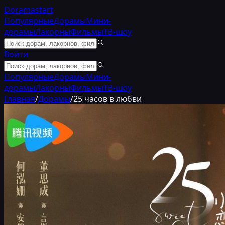
Doramastart
Популярные
Дорамы
Мини-
дорамы
Лакорны
Фильмы
ТВ-шоу
Войти
Популярные
Дорамы
Мини-
дорамы
Лакорны
Фильмы
ТВ-шоу
Главная
/
Дорамы
/
25 часов в любви