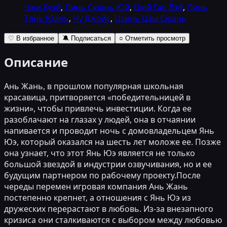
Чжи Хуэй
,
Линь Сюань Юй
,
Цюй Гао Вэй
,
Линь
Тянь Юань
,
Чу Джойс
,
Цзинь Цзы Сюань
♡ В избранное
🔕 Подписаться
○ Отметить просмотр
Описание
Ань Жань, в прошлом популярная школьная
красавица, притворяется «победительницей в
жизни», чтобы привлечь инвестиции. Когда ее
разоблачают на глазах у людей, она в отчаянии
напивается и проводит ночь с домовладельцем Янь
Юэ, который оказался на шесть лет моложе ее. Позже
она узнает, что этот Янь Юэ является не только
большой звездой в индустрии озвучивания, но и ее
будущим партнером по рабочему проекту.После
череды перемен игровая компания Ань Жань
постепенно крепнет, а отношения с Янь Юэ из
дружеских перерастают в любовь. Из-за внезапного
кризиса они сталкиваются с выбором между любовью