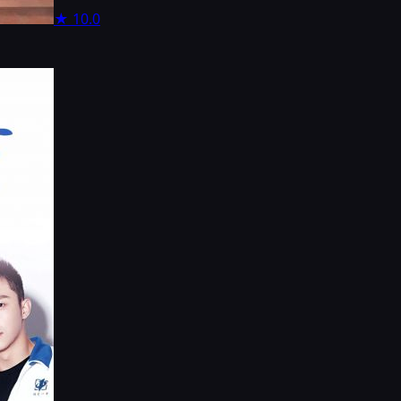
★
10.0