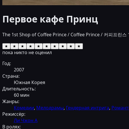
Первое кафе Принц
The 1st Shop of Coffee Prince / Coffee Prince / 커피프린
★
★
★
★
★
★
★
★
★
★
пока никто не оценил
Год:
2007
Страна:
Южная Корея
Длительность:
60
мин
Жанры:
Комедии
,
Мелодрамы
,
Гендерная интрига
,
Романт
Режиссёр:
Ли Чжон А
В ролях: