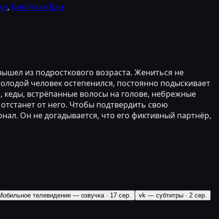
ан
,
Ким Чхан Ван
 вышел из подросткового возраста. Жениться не
 молодой человек остепенился, постоянно подыскивает
а, кеды, встрёпанные волосы на голове, небрежные
 отстанет от него. Чтобы подтвердить свою
нал. Он не догадывается, что его фиктивный партнёр,
Мобильное телевидение — озвучка
·
17 сер.
vk — субтитры
·
2 сер.