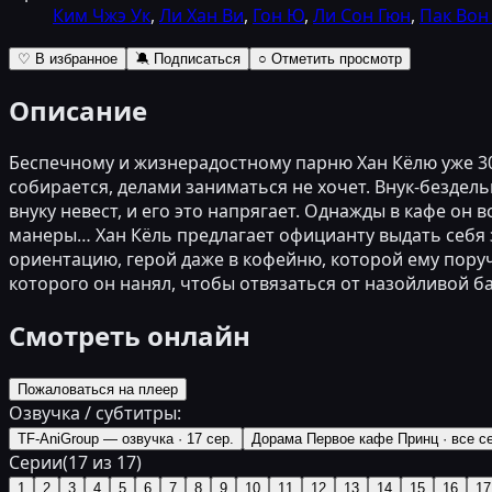
Ким Чжэ Ук
,
Ли Хан Ви
,
Гон Ю
,
Ли Сон Гюн
,
Пак Вон
♡ В избранное
🔕 Подписаться
○ Отметить просмотр
Описание
Беспечному и жизнерадостному парню Хан Кёлю уже 30 
собирается, делами заниматься не хочет. Внук-бездел
внуку невест, и его это напрягает. Однажды в кафе о
манеры… Хан Кёль предлагает официанту выдать себя за
ориентацию, герой даже в кофейню, которой ему поруч
которого он нанял, чтобы отвязаться от назойливой б
Смотреть онлайн
Пожаловаться на плеер
Озвучка / субтитры:
TF-AniGroup — озвучка
·
17 сер.
Дорама Первое кафе Принц
·
все с
Серии
(
17
из
17
)
1
2
3
4
5
6
7
8
9
10
11
12
13
14
15
16
17