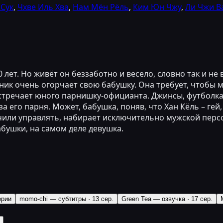
 Сук
,
Чхве Иль Хва
,
Нам Мён Рёль
,
Ким Юн Чжу
,
Ли Чжи В
лет. Но живёт он беззаботно и весело, словно так и не
ьник очень огорчает свою бабушку. Она требует, чтобы
н встречает юного парнишку-официанта. Джинсы, футболк
 его парня. Может, бабушка, поняв, что Хан Кёль – гей,
или управлять, набирает исключительно мужской персо
абушки, на самом деле девушка.
ерии
momo-chi — субтитры
·
13 сер.
Green Tea — озвучка
·
17 сер.