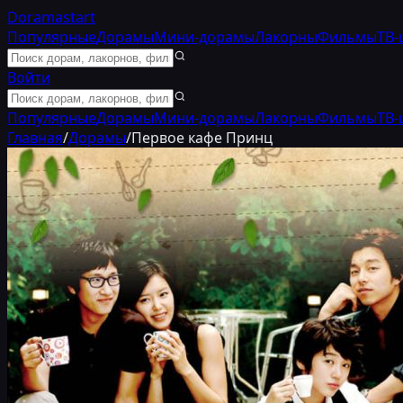
Doramastart
Популярные
Дорамы
Мини-дорамы
Лакорны
Фильмы
ТВ-
Войти
Популярные
Дорамы
Мини-дорамы
Лакорны
Фильмы
ТВ-
Главная
/
Дорамы
/
Первое кафе Принц