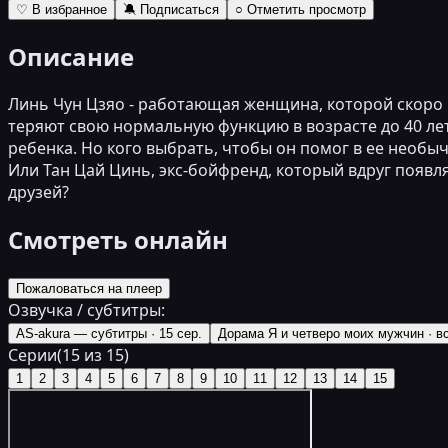
♡ В избранное
🔕 Подписаться
○ Отметить просмотр
Описание
Линь Чун Цзяо - работающая женщина, которой скоро 
теряют свою нормальную функцию в возрасте до 40 лет
ребенка. Но кого выбрать, чтобы он помог в ее необы
Или Тан Цай Цинь, экс-бойфренд, который вдруг появл
друзей?
Смотреть онлайн
Пожаловаться на плеер
Озвучка / субтитры:
AS-akura — субтитры
·
15 сер.
Дорама Я и четверо моих мужчин
·
в
Серии
(
15
из
15
)
1
2
3
4
5
6
7
8
9
10
11
12
13
14
15