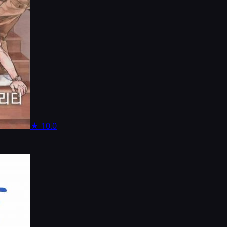
★
10.0