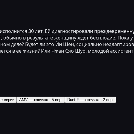
исполнится 30 лет. Ей диагностировали преждевременн
, обычно в результате женщину ждет бесплодие. Пока у 
чном деле? Будет ли это Йи Шен, социально неадаптиро
яется в ее жизни? Или Чжан Сяо Шуо, молодой ассистент
се серии
AMV — озвучка
·
5 сер.
Duet F — озвучка
·
2 сер.