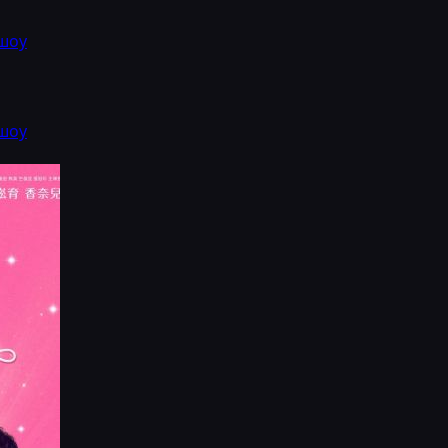
шоу
шоу