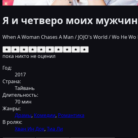
Я и четверо моих мужчин
When A Woman Chases A Man / JOJO's World / Wo He
★
★
★
★
★
★
★
★
★
★
пока никто не оценил
Год:
2017
Страна:
Тайвань
Длительность:
70
мин
Жанры:
Драмы
,
Комедии
,
Романтика
В ролях:
Хван Ин Док
,
Тиа Ли