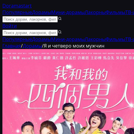
Doramastart
Популярные
Дорамы
Мини-дорамы
Лакорны
Фильмы
ТВ-
Войти
Популярные
Дорамы
Мини-дорамы
Лакорны
Фильмы
ТВ-
Главная
/
Дорамы
/
Я и четверо моих мужчин