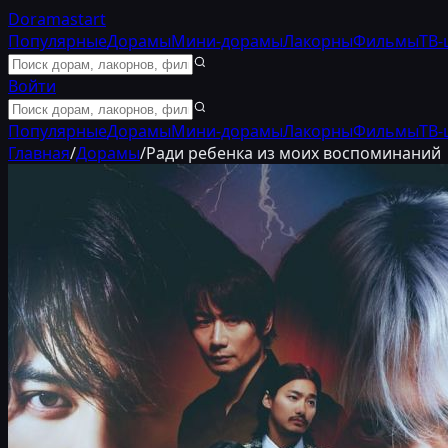
Doramastart
Популярные
Дорамы
Мини-дорамы
Лакорны
Фильмы
ТВ-
Войти
Популярные
Дорамы
Мини-дорамы
Лакорны
Фильмы
ТВ-
Главная
/
Дорамы
/
Ради ребенка из моих воспоминаний