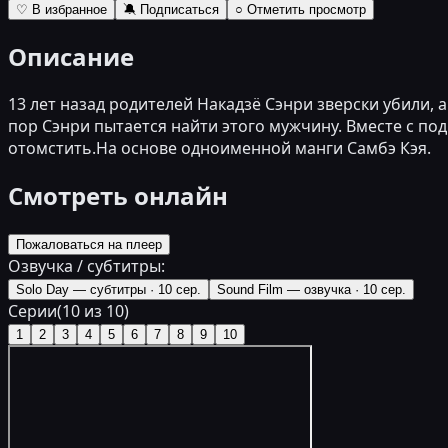
♡ В избранное
🔕 Подписаться
○ Отметить просмотр
Описание
13 лет назад родителей Накадзё Сэнри зверски убили, 
пор Сэнри пытается найти этого мужчину. Вместе с по
отомстить.На основе одноименной манги Самбэ Кэя.
Смотреть онлайн
Пожаловаться на плеер
Озвучка / субтитры:
Solo Day — субтитры
·
10 сер.
Sound Film — озвучка
·
10 сер.
Серии
(
10
из
10
)
1
2
3
4
5
6
7
8
9
10