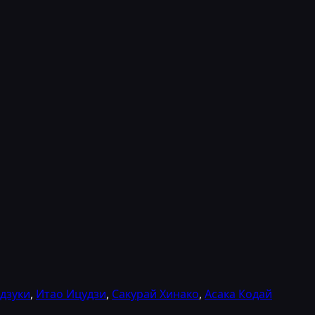
дзуки
,
Итао Ицудзи
,
Сакурай Хинако
,
Асака Кодай