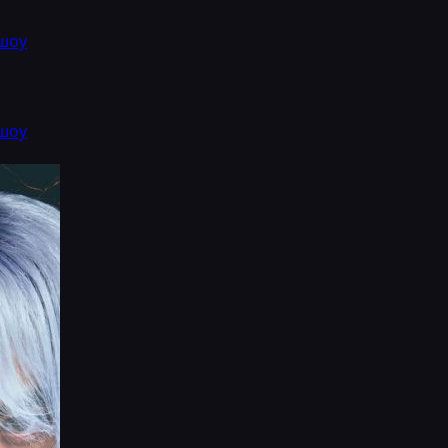
шоу
шоу