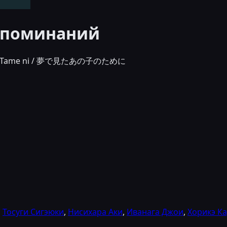
оспоминаний
 Ko no Tame ni / 夢で見たあの子のために
,
Тосуги Сигэюки
,
Нисихара Аки
,
Иванага Джои
,
Хорикэ Ка