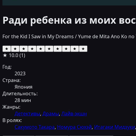
Ради ребенка из моих в
For the Kid I Saw in My Dreams / Yume de Mita Ano
★
★
★
★
★
★
★
★
★
★
★
10.0
(
1
)
Год:
2023
Страна:
Япония
Длительность:
28
мин
Жанры:
Детективы
,
Драмы
,
Лайв-экшн
В ролях:
Сакумото Такара
,
Номура Сюхэй
,
Итагаки Мидзуки