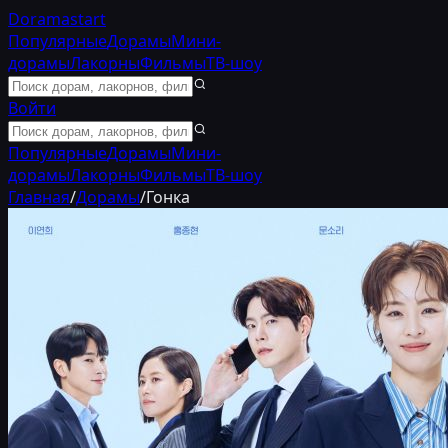
Doramastart
Популярные
Дорамы
Мини-
дорамы
Лакорны
Фильмы
ТВ-шоу
Войти
Популярные
Дорамы
Мини-
дорамы
Лакорны
Фильмы
ТВ-шоу
Главная
/
Дорамы
/
Гонка