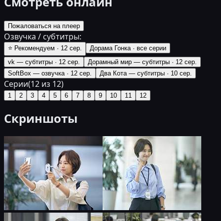
Смотреть онлайн
Пожаловаться на плеер
Озвучка / субтитры:
⭐ Рекомендуем
·
12 сер.
Дорама Гонка
·
все серии
vk — субтитры
·
12 сер.
Дорамный мир — субтитры
·
12 сер.
SoftBox — озвучка
·
12 сер.
Два Кота — субтитры
·
10 сер.
Серии
(
12
из
12
)
1
2
3
4
5
6
7
8
9
10
11
12
Скриншоты