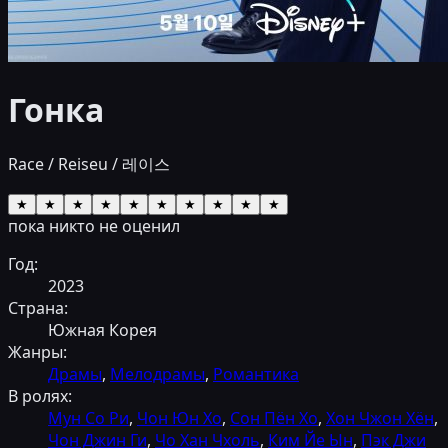
Гонка
Race / Reiseu / 레이스
★
★
★
★
★
★
★
★
★
★
пока никто не оценил
Год:
2023
Страна:
Южная Корея
Жанры:
Драмы
,
Мелодрамы
,
Романтика
В ролях:
Мун Со Ри
,
Чон Юн Хо
,
Сон Пён Хо
,
Хон Чжон Хён
,
Чон Джин Ги
,
Чо Хан Чхоль
,
Ким Йе Ын
,
Пэк Джи