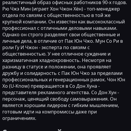
реалистичный образ офисных работников 90-х годов.
Рю Чжэ Мин (играет Хон Чжон Хён) - топ-менеджер
отдела по связям с общественностью в той же
крупной компании. Он известен как высококлассный
профессионал с отличными деловыми навыками.
Однако он строго разделяет свои общественные и
личные дела, в отличие от Пак Юн Чжо. Мун Со Ри в
роли Гу И Чжон - эксперта по связям с
общественностью. У нее отличное суждение и
харизматичная хладнокровность. Несмотря на
разницу в статусе и положении, она проявляет
дружбу и солидарность с Пак Юн Чжо за пределами
профессиональных и генерационных рамок. Чон Юн
Хо (U-Know) превращается в Со Дон Хуна -
представителя рекламного агентства. Со Дон Хун -
персонаж, ценящий свободу самовыражения. Он
является хорошим лидером с гибким мышлением,
готовым идти на компромиссы даже при
ограничениях.