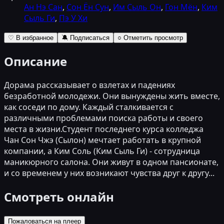
Ан Нэ Сан
,
Сон Ён Сун
,
Им Сыль Он
,
Гон Мён
,
Ким
Сыль Ги
,
Пэ У Хи
♡ В избранное
🔕 Подписаться
○ Отметить просмотр
Описание
Дорама рассказывает о взлетах и падениях
безработной молодежи. Они вынуждены жить вместе,
как соседи по дому. Каждый сталкивается с
различными проблемами поиска работы и своего
места в жизни.Студент последнего курса колледжа
Чан Сон Чжэ (Сылон) мечтает работать в крупной
компании, а Ким Соль (Ким Сыль Ги) - сотрудница
маникюрного салона. Они живут в одном пансионате,
и со временем у них возникают чувства друг к другу...
Смотреть онлайн
Пожаловаться на плеер