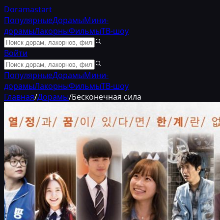
Doramastart
Популярные
Дорамы
Мини-
дорамы
Лакорны
Фильмы
ТВ-шоу
Войти
Популярные
Дорамы
Мини-
дорамы
Лакорны
Фильмы
ТВ-шоу
Главная
/
Дорамы
/
Бесконечная сила