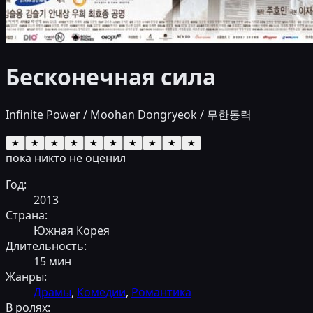
Бесконечная сила
Infinite Power / Moohan Dongryeok / 무한동력
★
★
★
★
★
★
★
★
★
★
пока никто не оценил
Год:
2013
Страна:
Южная Корея
Длительность:
15
мин
Жанры:
Драмы
,
Комедии
,
Романтика
В ролях: