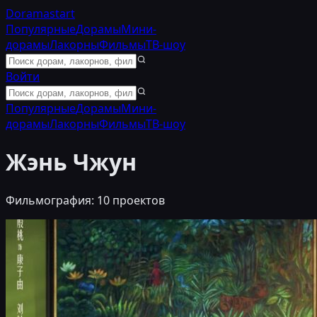
Doramastart
Популярные
Дорамы
Мини-
дорамы
Лакорны
Фильмы
ТВ-шоу
Войти
Популярные
Дорамы
Мини-
дорамы
Лакорны
Фильмы
ТВ-шоу
Жэнь Чжун
Фильмография:
10
проектов