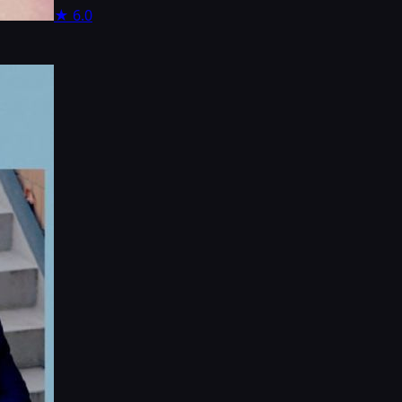
★
6.0