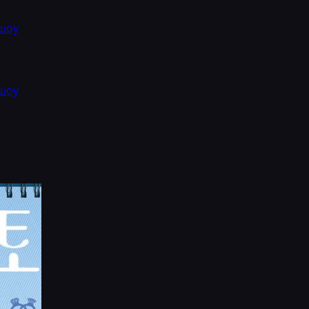
шоу
шоу