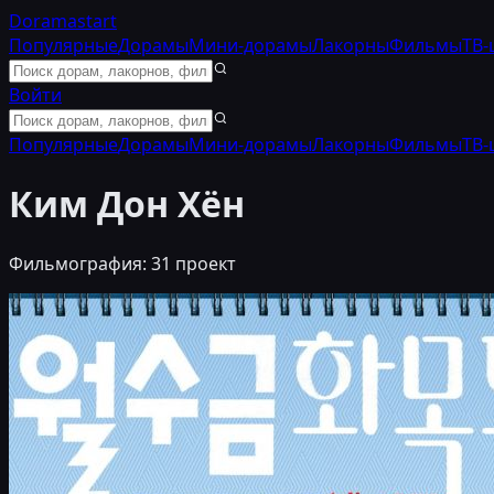
Doramastart
Популярные
Дорамы
Мини-дорамы
Лакорны
Фильмы
ТВ-
Войти
Популярные
Дорамы
Мини-дорамы
Лакорны
Фильмы
ТВ-
Ким Дон Хён
Фильмография:
31
проект