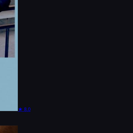
★
8.0