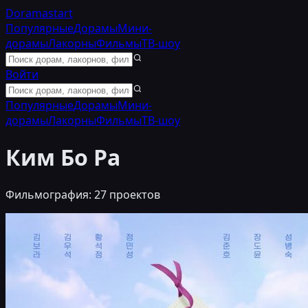
Doramastart
Популярные
Дорамы
Мини-
дорамы
Лакорны
Фильмы
ТВ-шоу
Войти
Популярные
Дорамы
Мини-
дорамы
Лакорны
Фильмы
ТВ-шоу
Ким Бо Ра
Фильмография:
27
проектов